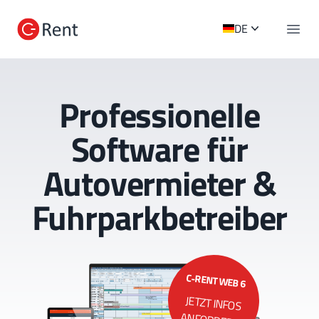
C-Rent Logo
DE
Navig
Professionelle
Software für
Autovermieter &
Fuhrparkbetreiber
C-RENT WEB 6
JETZT INFOS